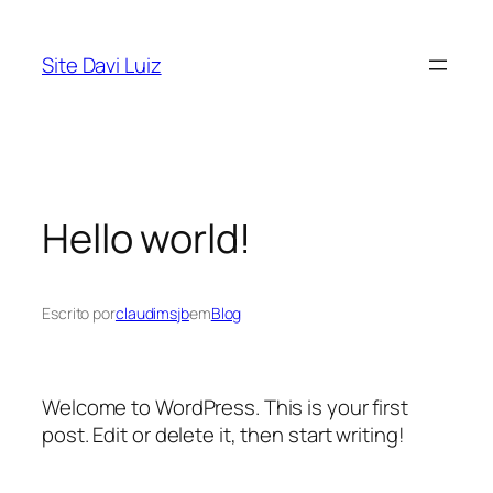
Pular
para
Site Davi Luiz
o
conteúdo
Hello world!
Escrito por
claudimsjb
em
Blog
Welcome to WordPress. This is your first
post. Edit or delete it, then start writing!